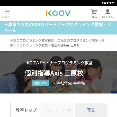
三原市で人気のKOOVパートナープログラミング教室・ス
クール
全国のプログラミング教室検索
>
広島県のプログラミング教室
>
三
原市のプログラミング教室
>
個別指導Axis 三原校
KOOVパートナープログラミング教室
個別指導Axis 三原校
小学1年生~中学生
対象学年
教室トップ
コース・料金
写真