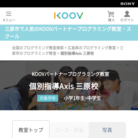
三原市で人気のKOOVパートナープログラミング教室・ス
クール
全国のプログラミング教室検索
>
広島県のプログラミング教室
>
三
原市のプログラミング教室
>
個別指導Axis 三原校
KOOVパートナープログラミング教室
個別指導Axis 三原校
小学1年生~中学生
対象学年
教室トップ
コース・料金
写真