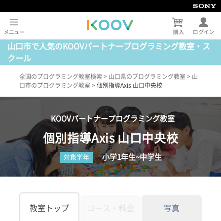
山口市で人気のKOOVパートナープログラミング教室・ス
クール
全国のプログラミング教室検索
>
山口県のプログラミング教室
>
山
口市のプログラミング教室
>
個別指導Axis 山口中央校
KOOVパートナープログラミング教室
個別指導Axis 山口中央校
小学1年生~中学生
対象学年
教室トップ
コース・料金
写真