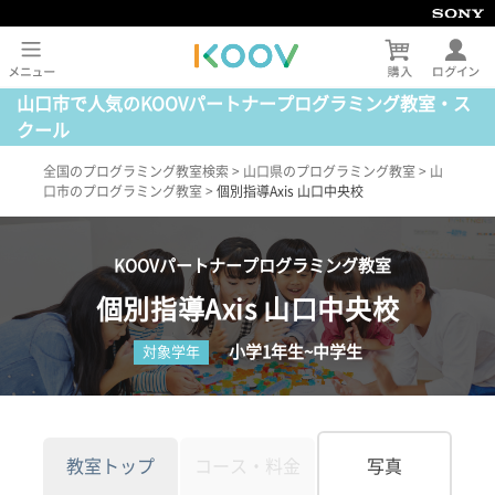
山口市で人気のKOOVパートナープログラミング教室・ス
クール
全国のプログラミング教室検索
>
山口県のプログラミング教室
>
山
口市のプログラミング教室
>
個別指導Axis 山口中央校
KOOVパートナープログラミング教室
個別指導Axis 山口中央校
小学1年生~中学生
対象学年
教室トップ
コース・料金
写真