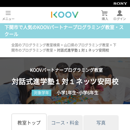
下関市で人気のKOOVパートナープログラミング教室・ス
クール
全国のプログラミング教室検索
>
山口県のプログラミング教室
>
下
関市のプログラミング教室
>
対話式進学塾１対１ネッツ安岡校
KOOVパートナープログラミング教室
対話式進学塾１対１ネッツ安岡校
小学1年生~小学6年生
対象学年
教室トップ
コース・料金
写真