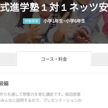
式進学塾１対１ネッツ
小学1年生~小学6年生
対象学年
コース・料金
級編
品作りを通して想像力を育む講座です。毎回授業
のみんなに説明するので、プレゼンテーションの