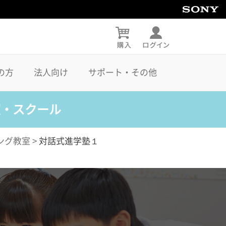
の方
法人向け
サポート・その他
室・スクール
ング教室
>
対話式進学塾１