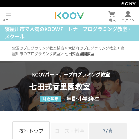
寝屋川市で人気のKOOVパートナープログラミング教室・
スクール
全国のプログラミング教室検索
>
大阪府のプログラミング教室
>
寝
屋川市のプログラミング教室
>
七田式香里園教室
KOOVパートナープログラミング教室
七田式香里園教室
年長~小学3年生
対象学年
教室トップ
コース・料金
写真