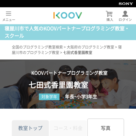
寝屋川市で人気のKOOVパートナープログラミング教室・
スクール
全国のプログラミング教室検索
>
大阪府のプログラミング教室
>
寝
屋川市のプログラミング教室
>
七田式香里園教室
KOOVパートナープログラミング教室
七田式香里園教室
年長~小学3年生
対象学年
教室トップ
コース・料金
写真