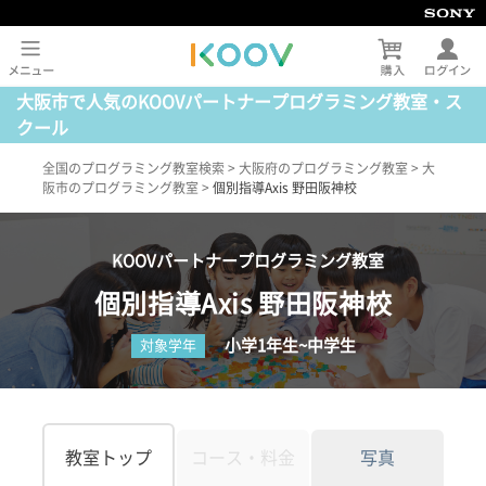
大阪市で人気のKOOVパートナープログラミング教室・ス
クール
全国のプログラミング教室検索
>
大阪府のプログラミング教室
>
大
阪市のプログラミング教室
>
個別指導Axis 野田阪神校
KOOVパートナープログラミング教室
個別指導Axis 野田阪神校
小学1年生~中学生
対象学年
教室トップ
コース・料金
写真