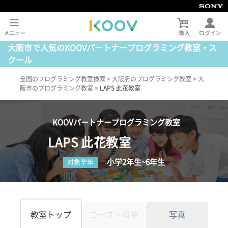
大阪市で人気のKOOVパートナープログラミング教室・ス
クール
全国のプログラミング教室検索
>
大阪府のプログラミング教室
>
大
阪市のプログラミング教室
>
LAPS 此花教室
KOOVパートナープログラミング教室
LAPS 此花教室
小学2年生~6年生
対象学年
教室トップ
コース・料金
写真