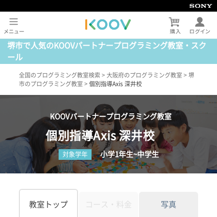
堺市で人気のKOOVパートナープログラミング教室・スク
ール
全国のプログラミング教室検索
>
大阪府のプログラミング教室
>
堺
市のプログラミング教室
>
個別指導Axis 深井校
KOOVパートナープログラミング教室
個別指導Axis 深井校
小学1年生~中学生
対象学年
教室トップ
コース・料金
写真