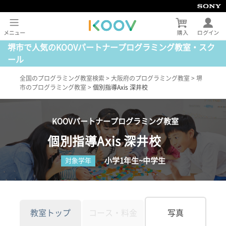
堺市で人気のKOOVパートナープログラミング教室・スク
ール
全国のプログラミング教室検索
>
大阪府のプログラミング教室
>
堺
市のプログラミング教室
>
個別指導Axis 深井校
KOOVパートナープログラミング教室
個別指導Axis 深井校
小学1年生~中学生
対象学年
教室トップ
コース・料金
写真