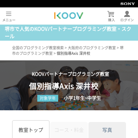
堺市で人気のKOOVパートナープログラミング教室・スク
ール
全国のプログラミング教室検索
>
大阪府のプログラミング教室
>
堺
市のプログラミング教室
>
個別指導Axis 深井校
KOOVパートナープログラミング教室
個別指導Axis 深井校
小学1年生~中学生
対象学年
教室トップ
コース・料金
写真