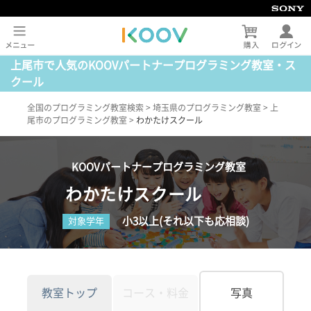
上尾市で人気のKOOVパートナープログラミング教室・ス
クール
全国のプログラミング教室検索
>
埼玉県のプログラミング教室
>
上
尾市のプログラミング教室
>
わかたけスクール
KOOVパートナープログラミング教室
わかたけスクール
小3以上(それ以下も応相談)
対象学年
教室トップ
コース・料金
写真