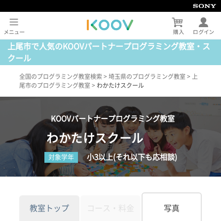
上尾市で人気のKOOVパートナープログラミング教室・ス
クール
全国のプログラミング教室検索
>
埼玉県のプログラミング教室
>
上
尾市のプログラミング教室
>
わかたけスクール
KOOVパートナープログラミング教室
わかたけスクール
小3以上(それ以下も応相談)
対象学年
教室トップ
コース・料金
写真