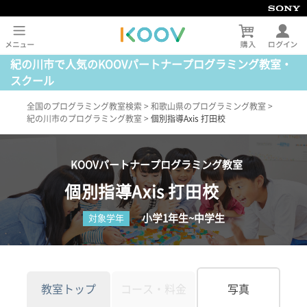
紀の川市で人気のKOOVパートナープログラミング教室・
スクール
全国のプログラミング教室検索
>
和歌山県のプログラミング教室
>
紀の川市のプログラミング教室
>
個別指導Axis 打田校
KOOVパートナープログラミング教室
個別指導Axis 打田校
小学1年生~中学生
対象学年
教室トップ
コース・料金
写真