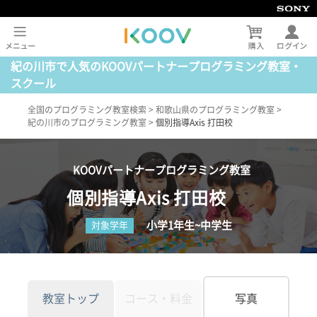
紀の川市で人気のKOOVパートナープログラミング教室・
スクール
全国のプログラミング教室検索
>
和歌山県のプログラミング教室
>
紀の川市のプログラミング教室
>
個別指導Axis 打田校
KOOVパートナープログラミング教室
個別指導Axis 打田校
小学1年生~中学生
対象学年
教室トップ
コース・料金
写真