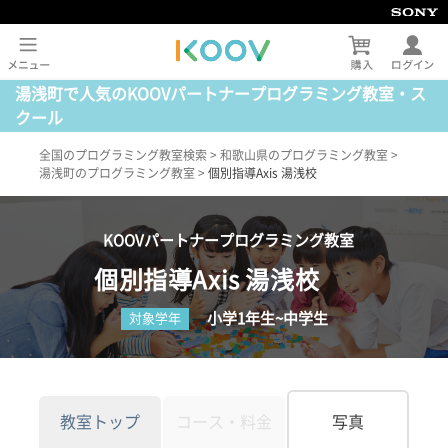
湯浅町で人気のKOOVパートナープログラミング教室・ス
クール
全国のプログラミング教室検索
>
和歌山県のプログラミング教室
>
湯浅町のプログラミング教室
>
個別指導Axis 湯浅校
KOOVパートナープログラミング教室
個別指導Axis 湯浅校
小学1年生~中学生
対象学年
教室トップ
コース・料金
写真