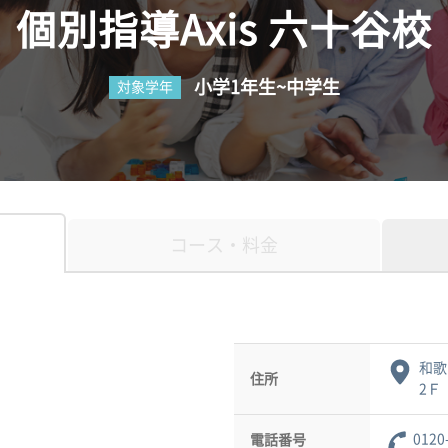
個別指導Axis 六十谷校
小学1年生~中学生
対象学年
コース・料金
和歌
住所
2Ｆ
0120
電話番号