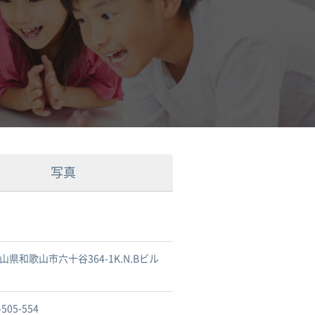
写真
山県和歌山市六十谷364-1K.N.Bビル
-505-554