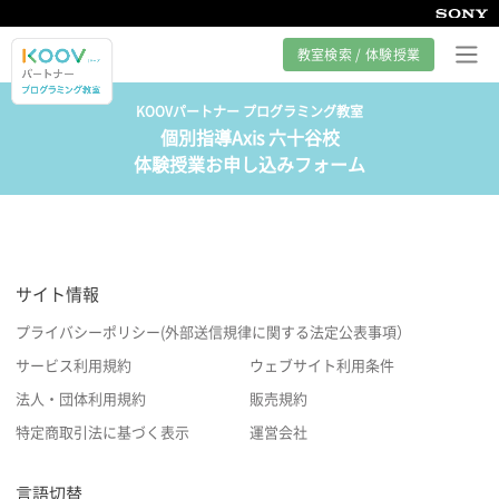
教室検索 / 体験授業
KOOVパートナー プログラミング教室
個別指導Axis 六十谷校
プログラミング教室とは
体験授業お申し込みフォーム
カリキュラム紹介
教室の様子
サイト情報
サポート
プライバシーポリシー(外部送信規律に関する法定公表事項）
サービス利用規約
ウェブサイト利用条件
法人・団体利用規約
販売規約
特定商取引法に基づく表示
運営会社
言語切替