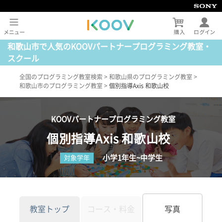
和歌山市で人気のKOOVパートナープログラミング教室・
スクール
全国のプログラミング教室検索
>
和歌山県のプログラミング教室
>
和歌山市のプログラミング教室
>
個別指導Axis 和歌山校
KOOVパートナープログラミング教室
個別指導Axis 和歌山校
小学1年生~中学生
対象学年
教室トップ
コース・料金
写真