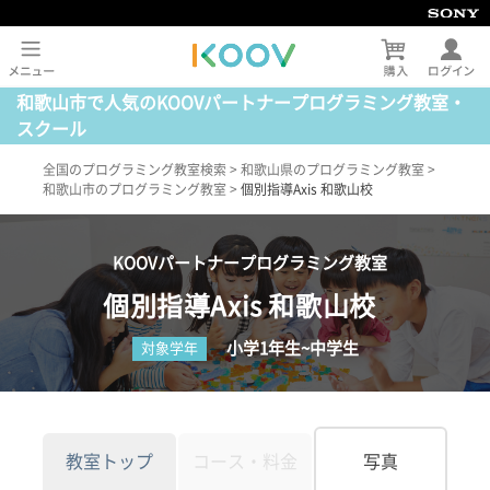
和歌山市で人気のKOOVパートナープログラミング教室・
スクール
全国のプログラミング教室検索
>
和歌山県のプログラミング教室
>
和歌山市のプログラミング教室
>
個別指導Axis 和歌山校
KOOVパートナープログラミング教室
個別指導Axis 和歌山校
小学1年生~中学生
対象学年
教室トップ
コース・料金
写真