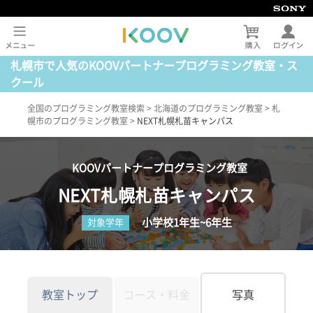
札幌市で人気のKOOVパートナープログラミング教室・ス
クール
全国のプログラミング教室検索
>
北海道のプログラミング教室
>
札
幌市のプログラミング教室
>
NEXT札幌札苗キャンパス
KOOVパートナープログラミング教室
NEXT札幌札苗キャンパス
小学校1年生~6年生
対象学年
教室トップ
コース・料金
写真