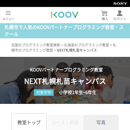
札幌市で人気のKOOVパートナープログラミング教室・ス
クール
全国のプログラミング教室検索
>
北海道のプログラミング教室
>
札
幌市のプログラミング教室
>
NEXT札幌札苗キャンパス
KOOVパートナープログラミング教室
NEXT札幌札苗キャンパス
小学校1年生~6年生
対象学年
教室トップ
コース・料金
写真