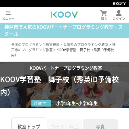
神戸市で人気のKOOVパートナープログラミング教室・ス
クール
全国のプログラミング教室検索
>
兵庫県のプログラミング教室
>
神
戸市のプログラミング教室
>
KOOV学習塾 舞子校（秀英iD予備校
内）
KOOVパートナープログラミング教室
KOOV学習塾 舞子校（秀英iD予備校
内）
小学1年生~小学6年生
対象学年
教室トップ
コース・料金
写真