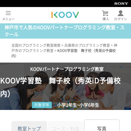
神戸市で人気のKOOVパートナープログラミング教室・ス
クール
全国のプログラミング教室検索
>
兵庫県のプログラミング教室
>
神
戸市のプログラミング教室
>
KOOV学習塾 舞子校（秀英iD予備校
内）
KOOVパートナープログラミング教室
KOOV学習塾 舞子校（秀英iD予備校
内）
小学1年生~小学6年生
対象学年
教室トップ
コース・料金
写真