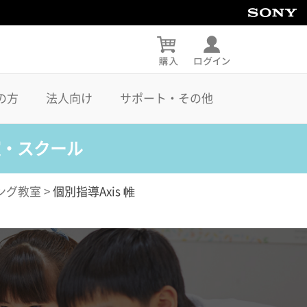
の方
法人向け
サポート・その他
室・スクール
ング教室
>
個別指導Axis 帷