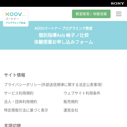
教室検索 / 体験授業
KOOVパートナー プログラミング教室
個別指導Axis 帷子ノ辻校
プログラミング教室とは
体験授業お申し込みフォーム
カリキュラム紹介
教室の様子
サイト情報
サポート
プライバシーポリシー(外部送信規律に関する法定公表事項）
サービス利用規約
ウェブサイト利用条件
法人・団体利用規約
販売規約
特定商取引法に基づく表示
運営会社
言語切替