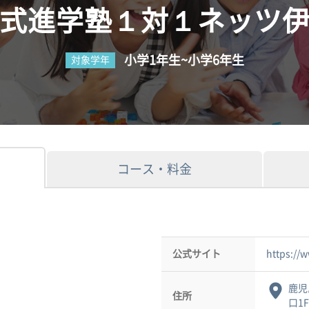
式進学塾１対１ネッツ
小学1年生~小学6年生
対象学年
コース・料金
公式サイト
https://
鹿児
住所
口1