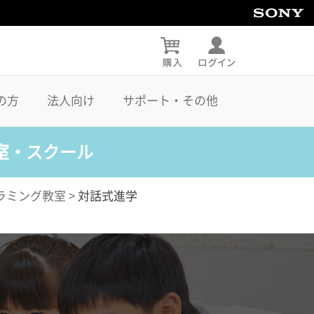
の方
法人向け
サポート・その他
室・スクール
ラミング教室
>
対話式進学