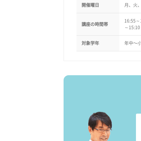
開催曜日
月、火
16:55～
講座の時間帯
～15:1
対象学年
年中〜小