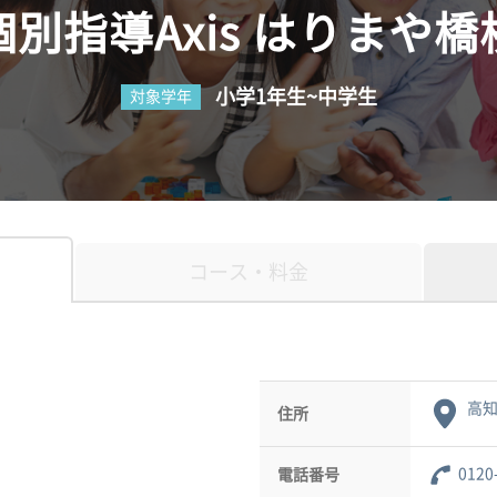
個別指導Axis はりまや橋
小学1年生~中学生
対象学年
コース・料金
高知
住所
0120
電話番号