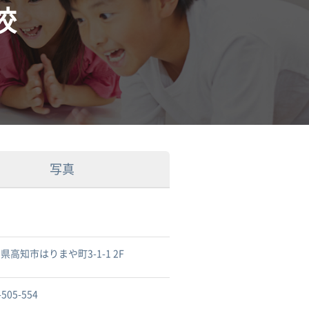
校
写真
県高知市はりまや町3-1-1 2F
-505-554