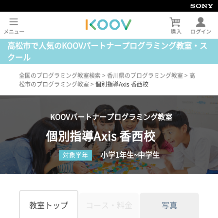
高松市で人気のKOOVパートナープログラミング教室・ス
クール
全国のプログラミング教室検索
>
香川県のプログラミング教室
>
高
松市のプログラミング教室
>
個別指導Axis 香西校
KOOVパートナープログラミング教室
個別指導Axis 香西校
小学1年生~中学生
対象学年
教室トップ
コース・料金
写真