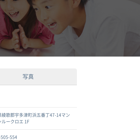
写真
県綾歌郡宇多津町浜五番丁47-14マン
ルークロエ 1F
-505-554