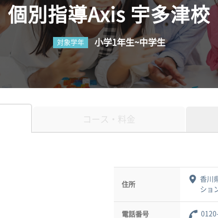
個別指導Axis 宇多津校
小学1年生~中学生
対象学年
コース・料金
香川
住所
ション
0120
電話番号