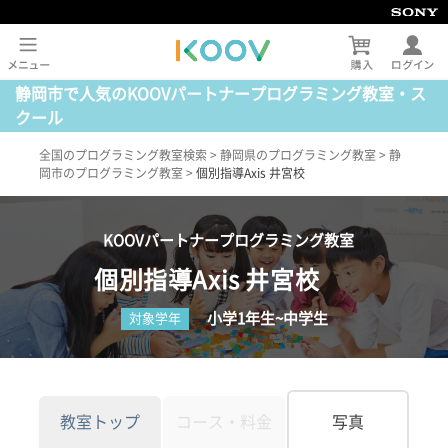
静岡市で人気のKOOVパートナープログラミング教室・ス
クール
全国のプログラミング教室検索
>
静岡県のプログラミング教室
>
静
岡市のプログラミング教室
>
個別指導Axis 井宮校
KOOVパートナープログラミング教室
個別指導Axis 井宮校
小学1年生~中学生
対象学年
教室トップ
コース・料金
写真