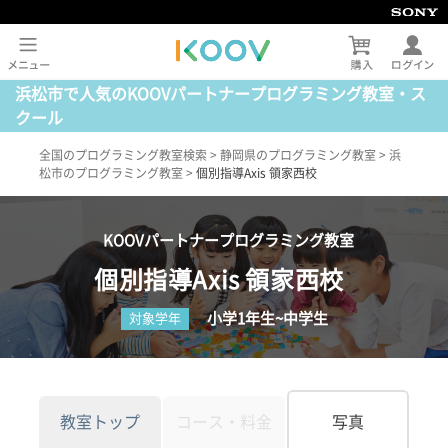
浜松市で人気のKOOVパートナープログラミング教室・ス
クール
全国のプログラミング教室検索
>
静岡県のプログラミング教室
>
浜
松市のプログラミング教室
>
個別指導Axis 領家西校
KOOVパートナープログラミング教室
個別指導Axis 領家西校
小学1年生~中学生
対象学年
教室トップ
コース・料金
写真