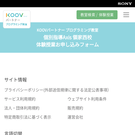
教室検索 / 体験授業
KOOVパートナー プログラミング教室
個別指導Axis 領家西校
プログラミング教室とは
体験授業お申し込みフォーム
カリキュラム紹介
教室の様子
サイト情報
サポート
プライバシーポリシー(外部送信規律に関する法定公表事項）
サービス利用規約
ウェブサイト利用条件
法人・団体利用規約
販売規約
特定商取引法に基づく表示
運営会社
言語切替