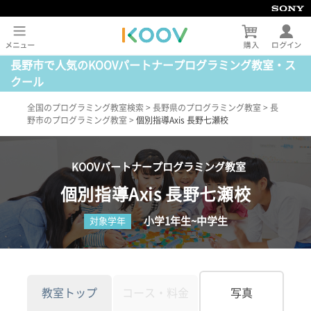
長野市で人気のKOOVパートナープログラミング教室・ス
クール
全国のプログラミング教室検索
>
長野県のプログラミング教室
>
長
野市のプログラミング教室
>
個別指導Axis 長野七瀬校
KOOVパートナープログラミング教室
個別指導Axis 長野七瀬校
小学1年生~中学生
対象学年
教室トップ
コース・料金
写真