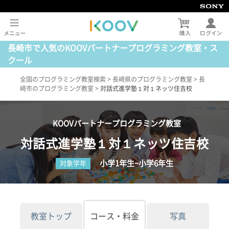
長崎市で人気のKOOVパートナープログラミング教室・ス
クール
全国のプログラミング教室検索
>
長崎県のプログラミング教室
>
長
崎市のプログラミング教室
>
対話式進学塾１対１ネッツ住吉校
KOOVパートナープログラミング教室
対話式進学塾１対１ネッツ住吉校
小学1年生~小学6年生
対象学年
教室トップ
コース・料金
写真