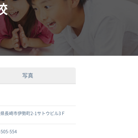
校
写真
県長崎市伊勢町2-1サトウビル3Ｆ
-505-554