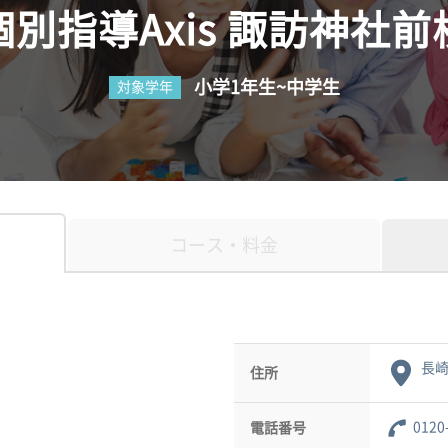
個別指導Axis 諏訪神社前
小学1年生~中学生
対象学年
コース・料金
長崎
住所
0120
電話番号