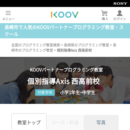
長崎市で人気のKOOVパートナープログラミング教室・ス
クール
全国のプログラミング教室検索
>
長崎県のプログラミング教室
>
長
崎市のプログラミング教室
>
個別指導Axis 西高前校
KOOVパートナープログラミング教室
個別指導Axis 西高前校
小学1年生~中学生
対象学年
教室トップ
コース・料金
写真