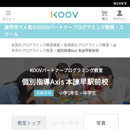
諫早市で人気のKOOVパートナープログラミング教室・ス
クール
全国のプログラミング教室検索
>
長崎県のプログラミング教室
>
諫
早市のプログラミング教室
>
個別指導Axis 本諫早駅前校
KOOVパートナープログラミング教室
個別指導Axis 本諫早駅前校
小学1年生～中学生
対象学年
教室トップ
コース・料金
写真