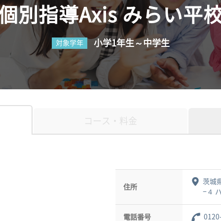
個別指導Axis みらい平
小学1年生～中学生
対象学年
コース・料金
茨城
住所
−４ 
0120
電話番号