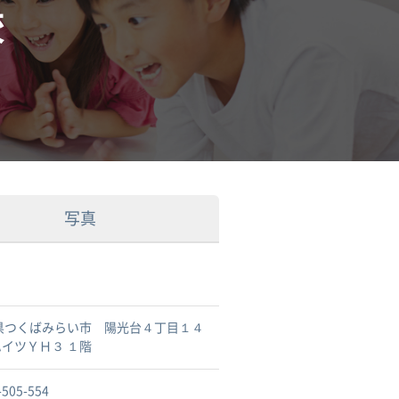
校
写真
県つくばみらい市 陽光台４丁目１４
ハイツＹＨ３ １階
-505-554