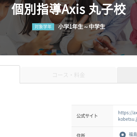
個別指導Axis 丸子校
小学1年生～中学生
対象学年
コース・料金
https://ax
公式サイト
kobetsu.
福島
住所