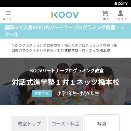
福岡市で人気のKOOVパートナープログラミング教室・ス
クール
全国のプログラミング教室検索
>
福岡県のプログラミング教室
>
福
岡市のプログラミング教室
>
対話式進学塾１対１ネッツ橋本校
KOOVパートナープログラミング教室
対話式進学塾１対１ネッツ橋本校
小学1年生~小学6年生
対象学年
教室トップ
コース・料金
写真