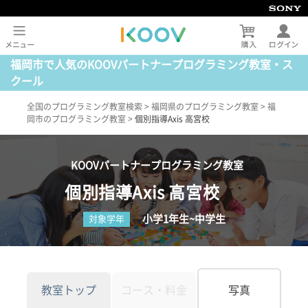
福岡市で人気のKOOVパートナープログラミング教室・ス
クール
全国のプログラミング教室検索
>
福岡県のプログラミング教室
>
福
岡市のプログラミング教室
>
個別指導Axis 高宮校
KOOVパートナープログラミング教室
個別指導Axis 高宮校
小学1年生~中学生
対象学年
教室トップ
コース・料金
写真