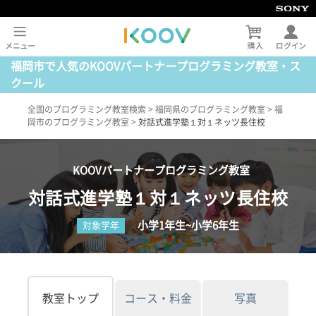
福岡市で人気のKOOVパートナープログラミング教室・ス
クール
全国のプログラミング教室検索
>
福岡県のプログラミング教室
>
福
岡市のプログラミング教室
>
対話式進学塾１対１ネッツ長住校
KOOVパートナープログラミング教室
対話式進学塾１対１ネッツ長住校
小学1年生~小学6年生
対象学年
教室トップ
コース・料金
写真