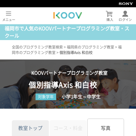
福岡市で人気のKOOVパートナープログラミング教室・ス
クール
全国のプログラミング教室検索
>
福岡県のプログラミング教室
>
福
岡市のプログラミング教室
>
個別指導Axis 和白校
KOOVパートナープログラミング教室
個別指導Axis 和白校
小学1年生～中学生
対象学年
教室トップ
コース・料金
写真