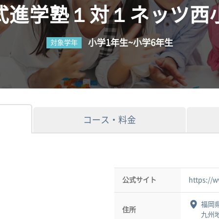
式進学塾１対１ネッツ西
小学1年生~小学6年生
対象学年
コース・料金
公式サイト
https://
福岡県
住所
九州