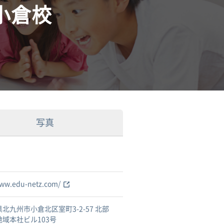
小倉校
写真
www.edu-netz.com/
北九州市小倉北区室町3-2-57 北部
地域本社ビル103号