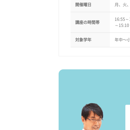
開催曜日
月、火
16:55～
講座の時間帯
～15:1
対象学年
年中〜小