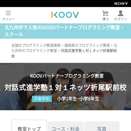
北九州市で人気のKOOVパートナープログラミング教室・
スクール
全国のプログラミング教室検索
>
福岡県のプログラミング教室
>
北
九州市のプログラミング教室
>
対話式進学塾１対１ネッツ折尾駅前
校
KOOVパートナープログラミング教室
対話式進学塾１対１ネッツ折尾駅前校
小学1年生~小学6年生
対象学年
教室トップ
コース・料金
写真