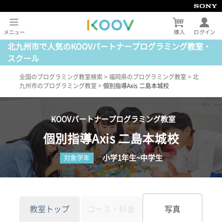
北九州市で人気のKOOVパートナープログラミング教室・
スクール
全国のプログラミング教室検索
>
福岡県のプログラミング教室
>
北
九州市のプログラミング教室
>
個別指導Axis 二島本城校
KOOVパートナープログラミング教室
個別指導Axis 二島本城校
小学1年生~中学生
対象学年
教室トップ
コース・料金
写真