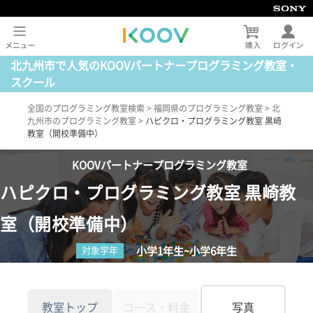
北九州市で人気のKOOVパートナープログラミング教室・
スクール
全国のプログラミング教室検索
>
福岡県のプログラミング教室
>
北
九州市のプログラミング教室
>
ハピクロ・プログラミング教室 黒崎
教室（開校準備中）
KOOVパートナープログラミング教室
ハピクロ・プログラミング教室 黒崎教
室（開校準備中）
小学1年生~小学6年生
対象学年
教室トップ
コース・料金
写真